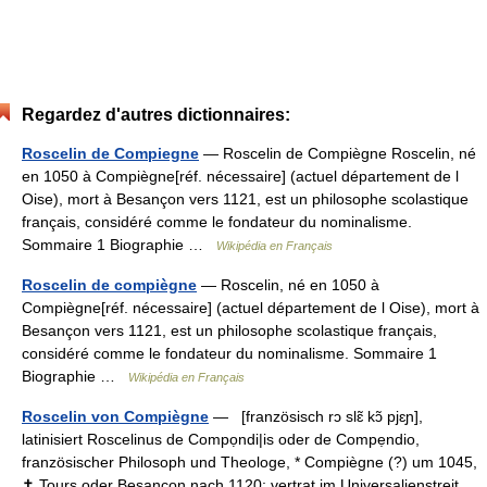
Regardez d'autres dictionnaires:
Roscelin de Compiegne
— Roscelin de Compiègne Roscelin, né
en 1050 à Compiègne[réf. nécessaire] (actuel département de l
Oise), mort à Besançon vers 1121, est un philosophe scolastique
français, considéré comme le fondateur du nominalisme.
Sommaire 1 Biographie …
Wikipédia en Français
Roscelin de compiègne
— Roscelin, né en 1050 à
Compiègne[réf. nécessaire] (actuel département de l Oise), mort à
Besançon vers 1121, est un philosophe scolastique français,
considéré comme le fondateur du nominalisme. Sommaire 1
Biographie …
Wikipédia en Français
Roscelin von Compiègne
— [französisch rɔ slɛ̃ kɔ̃ pjɛɲ],
latinisiert Roscelinus de Compọndi|is oder de Compẹndio,
französischer Philosoph und Theologe, * Compiègne (?) um 1045,
✝ Tours oder Besançon nach 1120; vertrat im Universalienstreit