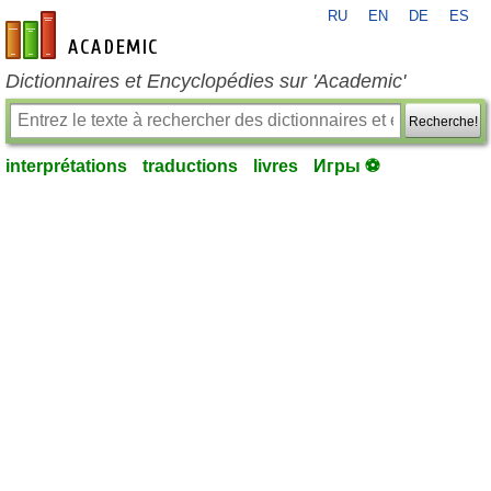
RU
EN
DE
ES
fr-academic.com
Dictionnaires et Encyclopédies sur 'Academic'
Recherche!
interprétations
traductions
livres
Игры ⚽