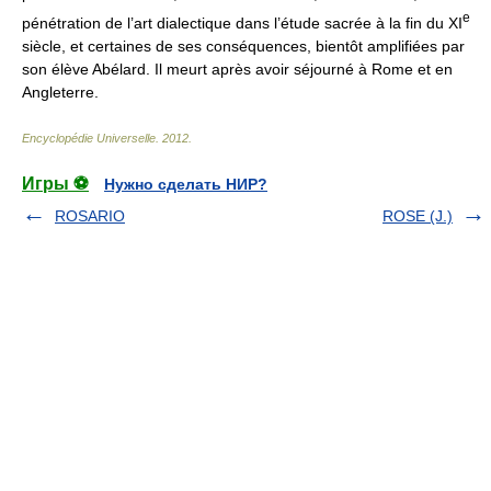
e
pénétration de l’art dialectique dans l’étude sacrée à la fin du XI
siècle, et certaines de ses conséquences, bientôt amplifiées par
son élève Abélard. Il meurt après avoir séjourné à Rome et en
Angleterre.
Encyclopédie Universelle
.
2012
.
Игры ⚽
Нужно сделать НИР?
ROSARIO
ROSE (J.)