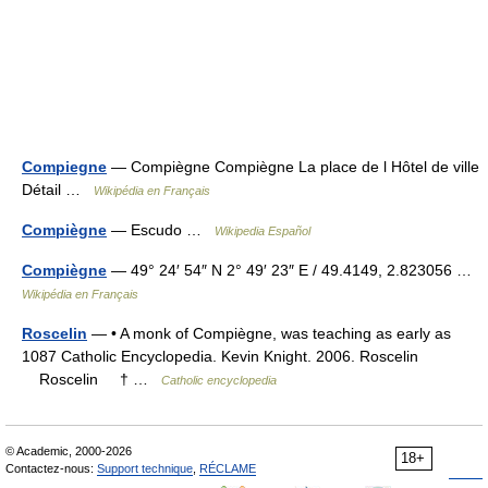
Compiegne
— Compiègne Compiègne La place de l Hôtel de ville
Détail …
Wikipédia en Français
Compiègne
— Escudo …
Wikipedia Español
Compiègne
— 49° 24′ 54″ N 2° 49′ 23″ E / 49.4149, 2.823056 …
Wikipédia en Français
Roscelin
— • A monk of Compiègne, was teaching as early as
1087 Catholic Encyclopedia. Kevin Knight. 2006. Roscelin
Roscelin † …
Catholic encyclopedia
© Academic, 2000-2026
18+
Contactez-nous:
Support technique
,
RÉCLAME