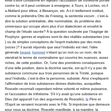
évite d’être condamné en rejetant l’accusation de trithéisme portée
contre lui, et il peut continuer à enseigner, à Tours, à Loches, où il
a Abélard pour élève, à Besançon, etc. A-t-il réellement institué,
comme le prétendra Otto de Freising, la
sententia vocum
, c’est-à-
dire la solution antiréaliste, dite nominaliste, du problème des
universaux qui occupe alors plus d’un dialecticien et envahit le
champ de l’étude sacrée? À la question soulevée par l’
Isagoge
de
Porphyre: genres et espèces sont-ils des réalités subsistantes (
res
) ou de simples conceptions de l’esprit traduites par des mots
(
voces
)? il aurait répondu que seul l’individu est réel, l’idée
générale (
grand
,
homme
) n’étant qu’un mot ou un nom; de là
viendrait le terme de nominalisme qui couvrira les nuances, assez
riches, de cette position. Or, l’une des premières conséquences
d’une telle position, dans la doctrine sacrée, est qu’il n’y a pas de
substance commune aux trois personnes de la Trinité, puisque
seul l’individu, c’est-à-dire la personne, subsiste. Ainsi s’expliquent
l’affirmation de trois substances divines distinctes, auxquelles
Roscelin reconnaît cependant même volonté et même puissance,
et l’accusation de trithéisme. S’il n’y avait qu’une substance en
Dieu (tel apparaît l’un des arguments de Roscelin),
le
Père et
l’Esprit se seraient incarnés avec le Fils. Si imprécise que demeure
pour nous sa doctrine, Roscelin manifeste, à sa manière, la